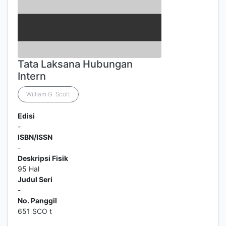
Tata Laksana Hubungan
Intern
William G. Scott
Edisi
-
ISBN/ISSN
-
Deskripsi Fisik
95 Hal
Judul Seri
-
No. Panggil
651 SCO t