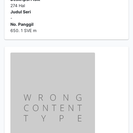
274 Hal
Judul Seri
-
No. Panggil
650. 1 SVE m