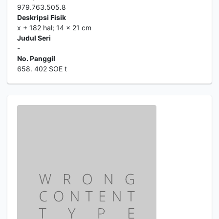
979.763.505.8
Deskripsi Fisik
x + 182 hal; 14 x 21 cm
Judul Seri
-
No. Panggil
658. 402 SOE t