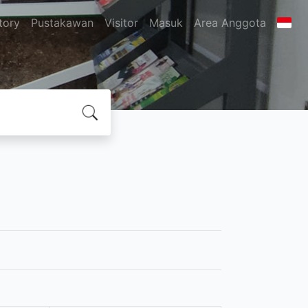
tory
Pustakawan
Visitor
Masuk
Area Anggota