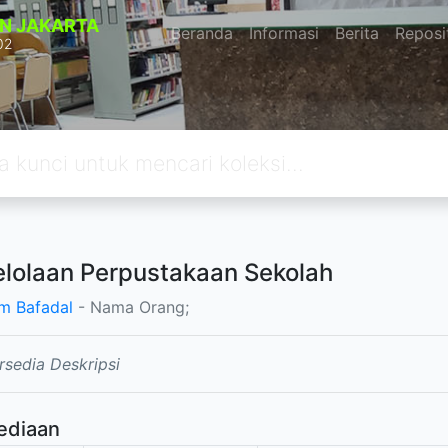
N JAKARTA
Beranda
Informasi
Berita
Reposi
02
lolaan Perpustakaan Sekolah
im Bafadal
- Nama Orang;
rsedia Deskripsi
ediaan