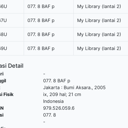
66U
077. 8 BAF p
My Library (lantai 2)
67U
077. 8 BAF p
My Library (lantai 2)
68U
077. 8 BAF p
My Library (lantai 2)
69U
077. 8 BAF p
My Library (lantai 2)
si Detail
ri
-
gil
077. 8 BAF p
t
Jakarta
:
Bumi Aksara
.,
2005
i Fisik
ix, 209 hal; 21 cm
Indonesia
SN
979.526.059.6
si
077. 8
-