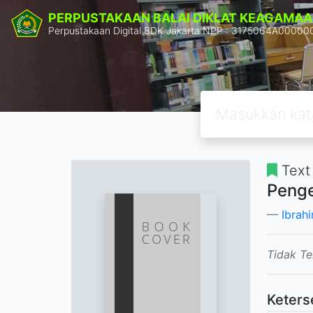
PERPUSTAKAAN BALAI DIKLAT KEAGAMAA
Perpustakaan Digital BDK Jakarta NPP : 3175064A00000
Text
Penge
Ibrah
Tidak Te
Keters