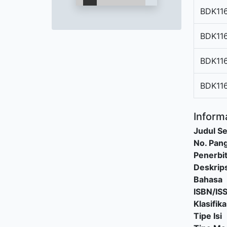
BDK11
BDK11
BDK11
BDK11
Informa
Judul Se
No. Pang
Penerbi
Deskrips
Bahasa
ISBN/IS
Klasifika
Tipe Isi