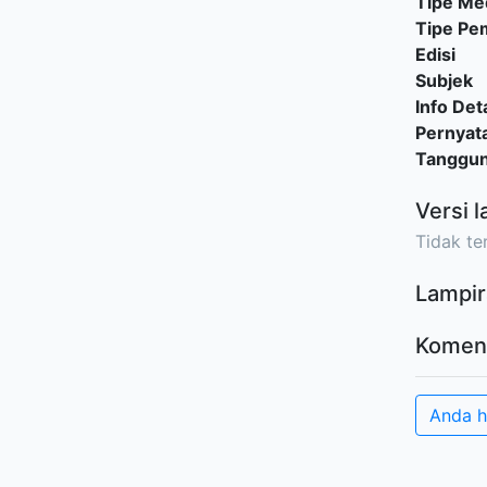
Tipe Me
Tipe P
Edisi
Subjek
Info Deta
Pernyat
Tanggu
Versi l
Tidak ter
Lampir
Komen
Anda h