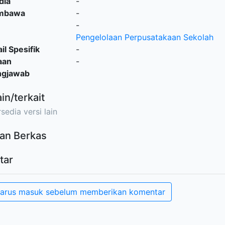
dia
-
embawa
-
-
Pengelolaan Perpusatakaan Sekolah
il Spesifik
-
aan
-
ngjawab
ain/terkait
sedia versi lain
an Berkas
tar
arus masuk sebelum memberikan komentar