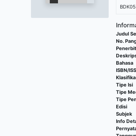
BDK05
Informa
Judul Se
No. Pang
Penerbi
Deskrips
Bahasa
ISBN/IS
Klasifika
Tipe Isi
Tipe Me
Tipe P
Edisi
Subjek
Info Deta
Pernyat
Tanggu