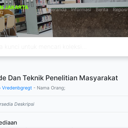
N JAKARTA
Beranda
Informasi
Berita
Reposi
02
e Dan Teknik Penelitian Masyarakat
 Vredenbgregt
- Nama Orang;
rsedia Deskripsi
ediaan