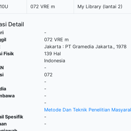
10U
072 VRE m
My Library (lantai 2)
si Detail
ri
-
gil
072 VRE m
t
Jakarta
:
PT Gramedia Jakarta
.,
1978
i Fisik
139 Hal
Indonesia
SN
-
si
072
-
dia
-
embawa
-
-
Metode Dan Teknik Penelitian Masyara
il Spesifik
-
aan
-
ngjawab