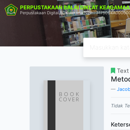
PERPUSTAKAAN BALAI DIKLAT KEAGAMAA
Perpustakaan Digital BDK Jakarta NPP : 3175064A00000
Text
Metod
Jacob
Tidak Te
Keters