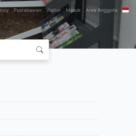
tory
Pustakawan
Visitor
Masuk
Area Anggota