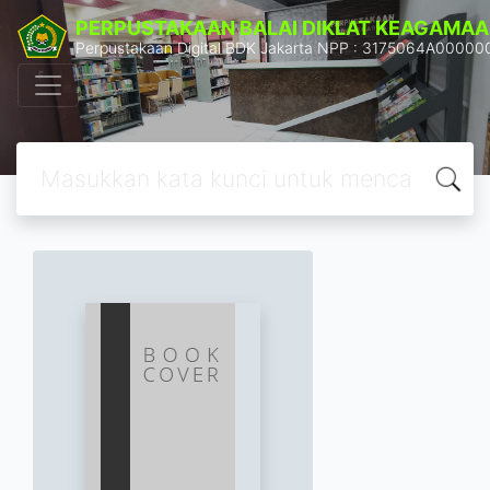
PERPUSTAKAAN BALAI DIKLAT KEAGAMAA
Perpustakaan Digital BDK Jakarta NPP : 3175064A00000