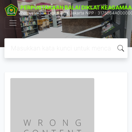
PERPUSTAKAAN BALAI DIKLAT KEAGAMAA
Perpustakaan Digital BDK Jakarta NPP : 3175064A00000